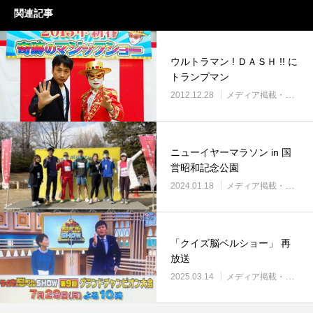
関連記事
ウルトラマン ! ＤＡＳＨ !! に
トランプマン
2012.12.28
メディア掲載・紹介
ニューイヤーマラソン in 国
営昭和記念公園
2024.01.18
メディア掲載・紹介
「クイズ脳ベルショー」 再
放送
2025.03.14
メディア掲載・紹介