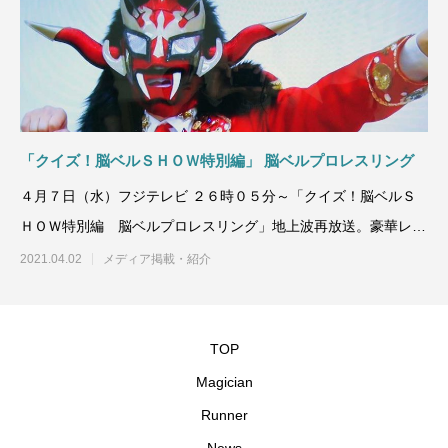
「クイズ！脳ベルＳＨＯＷ特別編」 脳ベルプロレスリング
４月７日（水）フジテレビ ２６時０５分～「クイズ！脳ベルＳ
ＨＯＷ特別編 脳ベルプロレスリング」地上波再放送。豪華レジ
ェンドレスラ
2021.04.02
メディア掲載・紹介
TOP
Magician
Runner
News