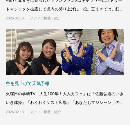
初めて豆まきに参加したトランプマンXはギャラリーにストリー
トマジックを披露して境内の盛り上げに一役。豆まきでは、紅白
のお餅や福豆に加え、トラ
2026.02.18
メディア掲載・紹介
空を見上げて天気予報
火曜日の学研TV「人生100年！大人カフェ」は「佐藤弘道のいき
いき体操」「わくわくゲスト広場」「あなたもマジシャン」の各
コーナーで廣岡まりあ
2026.02.18
メディア掲載・紹介