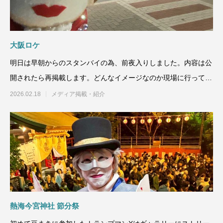
大阪ロケ
明日は早朝からのスタンバイの為、前夜入りしました。内容は公
開されたら再掲載します。どんなイメージなのか現場に行ってか
らのロケです。
2026.02.18
メディア掲載・紹介
熱海今宮神社 節分祭