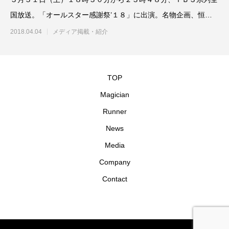
国放送。「オールスター感謝祭’１８」に出演。名物企画、恒例
の赤坂５丁目
2018.04.04
メディア掲載・紹介
TOP
Magician
Runner
News
Media
Company
Contact