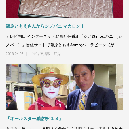
篠原ともえさんからシノバニ マカロン！
テレビ朝日 インターネット動画配信番組「シノ&times;バニ （シ
ノバニ）」番組サイトで篠原ともえ&amp;バニラビーンズが
2018.04.06
メディア掲載・紹介
「オールスター感謝祭’１８」
３月３１日（土）１８時３０分から２３時４８分、ＴＢＳ系列全