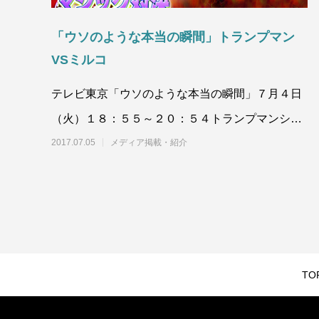
「ウソのような本当の瞬間」トランプマン
VSミルコ
テレビ東京「ウソのような本当の瞬間」７月４日
（火）１８：５５～２０：５４トランプマンシリ
ーズ 第１６回 を放送。&nbs
2017.07.05
メディア掲載・紹介
TO