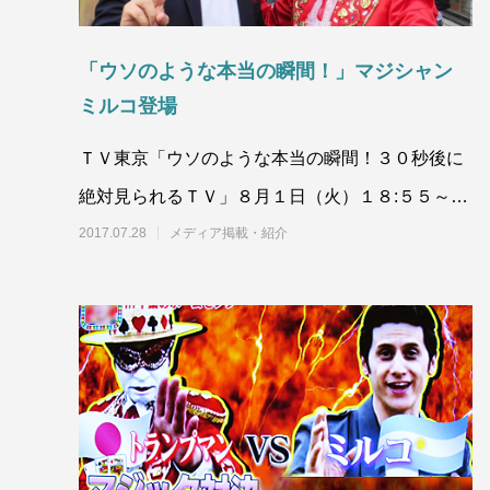
「ウソのような本当の瞬間！」マジシャン
ミルコ登場
ＴＶ東京「ウソのような本当の瞬間！３０秒後に
絶対見られるＴＶ」８月１日（火）１８:５５～２
０：５４トランプマンシリーズ第１７
2017.07.28
メディア掲載・紹介