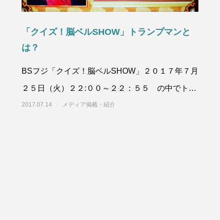
「クイズ！脳ベルSHOW」トランプマンと
は？
BSフジ「クイズ！脳ベルSHOW」２０１７年７月
２５日（火）２２:００～２２：５５ の中でトラ
ンプマンがクイズに登場します。
2017.07.14
メディア掲載・紹介