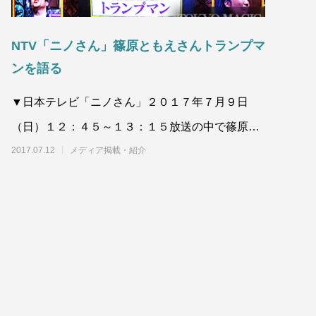
NTV「ニノさん」篠原ともえさんトランプマ
ンを語る
▼日本テレビ「ニノさん」２０１７年７月９日
（日）１２：４５～１３：１５放送の中で篠原と
もえさんがトラ
2017.07.12
メディア掲載・紹介