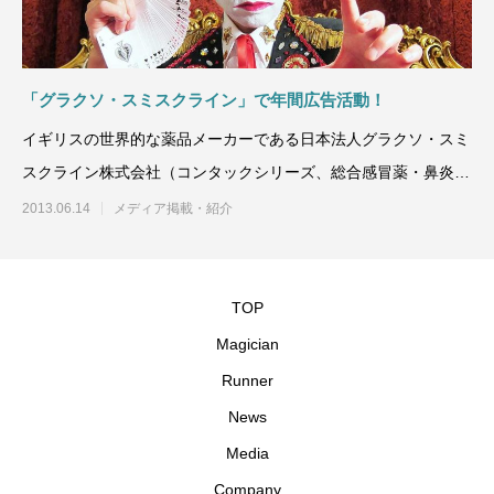
「グラクソ・スミスクライン」で年間広告活動！
イギリスの世界的な薬品メーカーである日本法人グラクソ・スミ
スクライン株式会社（コンタックシリーズ、総合感冒薬・鼻炎薬
でも有名）の医療向け従事
2013.06.14
メディア掲載・紹介
TOP
Magician
Runner
News
Media
Company