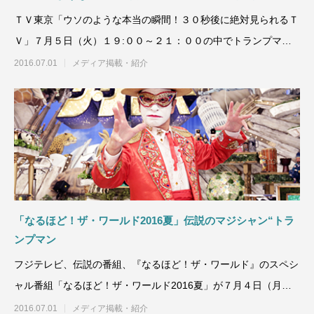
ＴＶ東京「ウソのような本当の瞬間！３０秒後に絶対見られるＴ
Ｖ」７月５日（火）１９:００～２１：００の中でトランプマン
シ
2016.07.01
メディア掲載・紹介
「なるほど！ザ・ワールド2016夏」伝説のマジシャン“トラ
ンプマン
フジテレビ、伝説の番組、『なるほど！ザ・ワールド』のスペシ
ャル番組「なるほど！ザ・ワールド2016夏」が７月４日（月）
21時～ 放送。
2016.07.01
メディア掲載・紹介