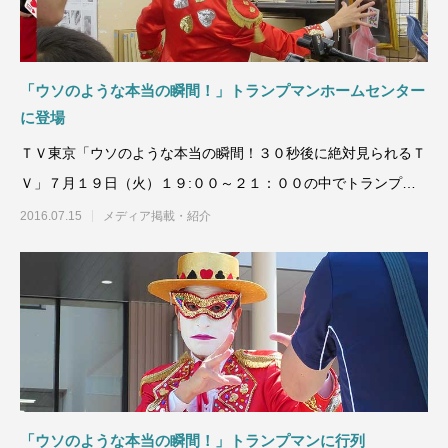
「ウソのような本当の瞬間！」トランプマンホームセンター
に登場
ＴＶ東京「ウソのような本当の瞬間！３０秒後に絶対見られるＴ
Ｖ」７月１９日（火）１９:００～２１：００の中でトランプマ
ン シリ
2016.07.15
メディア掲載・紹介
「ウソのような本当の瞬間！」トランプマンに行列