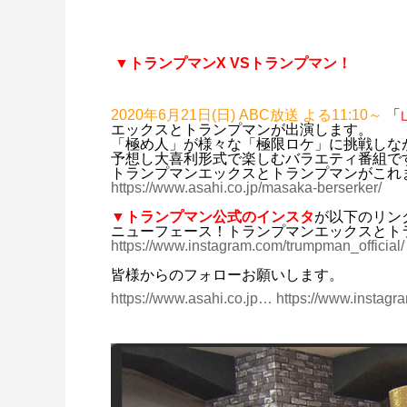
▼トランプマンX VSトランプマン！
2020年6月21日(日) ABC放送 よる11:10～
「
エックスとトランプマンが出演します。
「極め人」が様々な「極限ロケ」に挑戦しな
予想し大喜利形式で楽しむバラエティ番組で
トランプマンエックスとトランプマンがこれ
https://www.asahi.co.jp/masaka-berserker/
▼トランプマン公式のインスタ
が以下のリン
ニューフェース！トランプマンエックスとト
https://www.instagram.com/trumpman_official/
皆様からのフォローお願いします。
https://www.asahi.co.jp…
https://www.instag