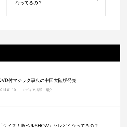
なってるの？
DVD付マジック事典の中国大陸版発売
2014.01.10
メディア掲載・紹介
「クイズ！脳ベルSHOW」ソレどうなってるの？