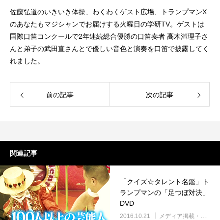
佐藤弘道のいきいき体操、わくわくゲスト広場、トランプマンX
のあなたもマジシャンでお届けする火曜日の学研TV。ゲストは
国際口笛コンクールで2年連続総合優勝の口笛奏者 高木満理子さ
んと弟子の武田直さんとで優しい音色と演奏を口笛で披露してく
れました。
前の記事
次の記事
関連記事
「クイズ☆タレント名鑑」ト
ランプマンの「足つぼ対決」
DVD
2016.10.21
メディア掲載・紹介