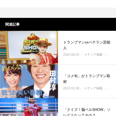
関連記事
トランプマンvsベテラン芸能
人
2022.09.20
メディア掲載・紹介
「コメ旬」がトランプマン取
材
2012.02.18
メディア掲載・紹介
「クイズ！脳ベルSHOW」ソ
レどうなってるの？