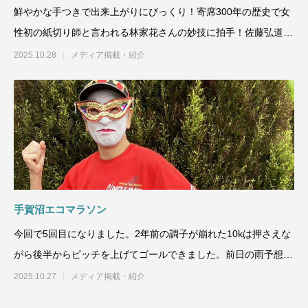
鮮やかな手つきで出来上がりにびっくり！寄席300年の歴史で女
性初の紙切り師と言われる林家花さんの妙技に拍手！佐藤弘道さ
んはタオルでいきき体操
2025.10.28
メディア掲載・紹介
手賀沼エコマラソン
今回で5回目になりました。2年前の調子が崩れた10kは押さえな
がら後半からピッチを上げてゴールできました。前日の雨予想も
心配なくて手賀沼をぐ
2025.10.27
メディア掲載・紹介