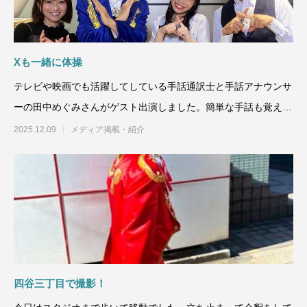
Xも一緒に体操
テレビや映画でも活躍してしている手話通訳士と手話アナウンサ
ーの田中めぐみさんがゲスト出演しました。簡単な手話も覚えて
おきたいスキルですね。X
2025.12.09
メディア掲載・紹介
四谷三丁目で撮影！