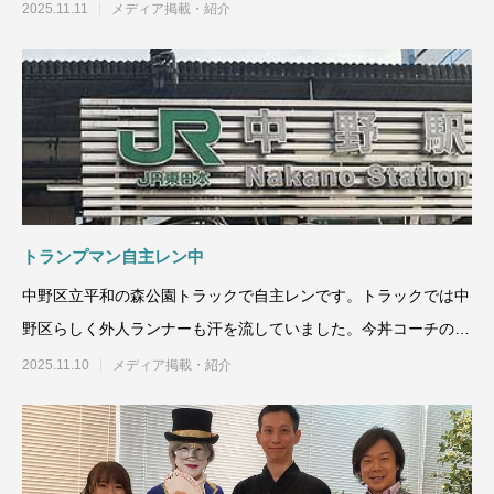
野恵子さんは東大卒業後
2025.11.11
メディア掲載・紹介
トランプマン自主レン中
中野区立平和の森公園トラックで自主レンです。トラックでは中
野区らしく外人ランナーも汗を流していました。今丼コーチのも
と下半身のストレッチとラ
2025.11.10
メディア掲載・紹介