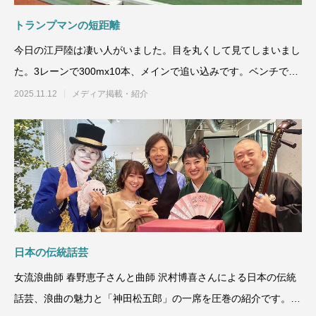
トランプマンの短距離
今日の江戸陸は凄い人がいました。目を丸くして見てしまいまし
た。3レーンで300mx10本、メインで追い込みです。ベンチでカ
ードいじってたらこ
2025.11.12
メディア掲載・紹介
日本の伝統話芸
女流浪曲師 春野恵子さんと曲師 沢村博喜さんによる日本の伝統
話芸、浪曲の魅力と「神田松五郎」の一席を圧巻の紹介です。春