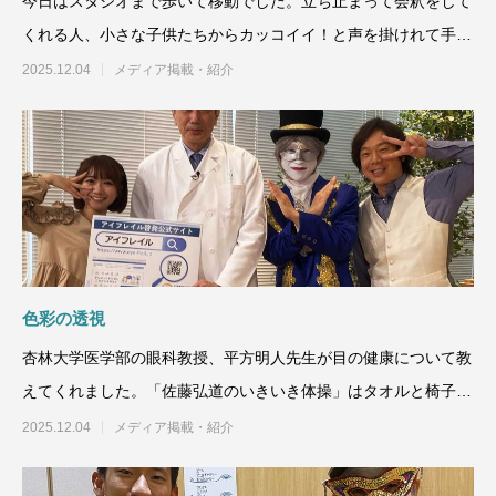
今日はスタジオまで歩いて移動でした。立ち止まって会釈をして
くれる人、小さな子供たちからカッコイイ！と声を掛けれて手を
振りながら路上を歩きまし
2025.12.04
メディア掲載・紹介
色彩の透視
杏林大学医学部の眼科教授、平方明人先生が目の健康について教
えてくれました。「佐藤弘道のいきいき体操」はタオルと椅子を
使った体感トレーニングで
2025.12.04
メディア掲載・紹介