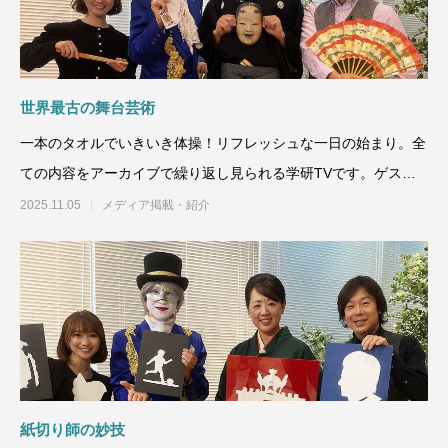
世界最古の舞台芸術
一本のタオルでいきいき体操！リフレッシュな一日の始まり。全
ての内容をアーカイブで繰り返し見られる学研TVです。ゲスト
のシテ方 喜多流能楽師
2025.11.05
メディア掲載・紹介
紙切り師の妙技