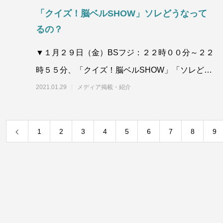
「クイズ！脳ベルSHOW」ソレどうなって
るの？
▼１月２９日（金）BSフジ：２２時００分～２２
時５５分、「クイズ！脳ベルSHOW」「ソレどう
なってるの？」のコーナにトランプ
2021.01.29
メディア掲載・紹介
1
2
3
4
5
6
7
8
9