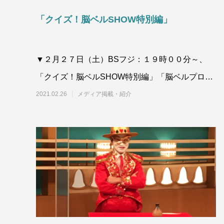
「クイズ！脳ベルSHOW特別編」
▼２月２７日（土）BSフジ：１９時００分～、
「クイズ！脳ベルSHOW特別編」「脳ベルプロレ
スリング」に謎のレスラーが登場！？
2021.02.26
メディア掲載・紹介