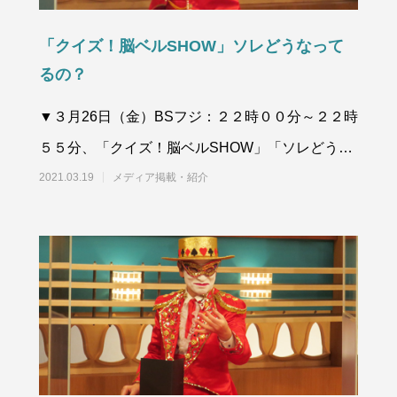
「クイズ！脳ベルSHOW」ソレどうなって
るの？
▼３月26日（金）BSフジ：２２時００分～２２時
５５分、「クイズ！脳ベルSHOW」「ソレどうな
ってるの？」のコーナにトランプ
2021.03.19
メディア掲載・紹介