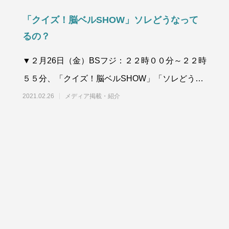
「クイズ！脳ベルSHOW」ソレどうなって
るの？
▼２月26日（金）BSフジ：２２時００分～２２時
５５分、「クイズ！脳ベルSHOW」「ソレどうな
ってるの？」のコーナにトランプマンが出演。
2021.02.26
メディア掲載・紹介