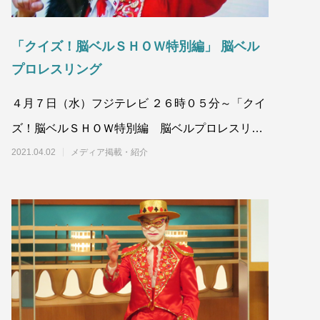
「クイズ！脳ベルＳＨＯＷ特別編」 脳ベル
プロレスリング
４月７日（水）フジテレビ ２６時０５分～「クイ
ズ！脳ベルＳＨＯＷ特別編 脳ベルプロレスリン
グ」地上波再放送。豪華レジェンドレスラ
2021.04.02
メディア掲載・紹介