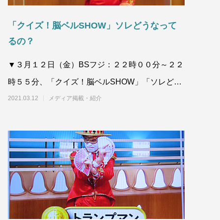
「クイズ！脳ベルSHOW」ソレどうなって
るの？
▼３月１２日（金）BSフジ：２２時００分～２２
時５５分、「クイズ！脳ベルSHOW」「ソレどう
なってるの？」のコーナにトランプ
2021.03.12
メディア掲載・紹介