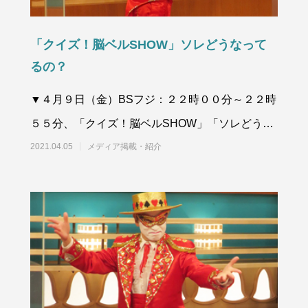
「クイズ！脳ベルSHOW」ソレどうなって
るの？
▼４月９日（金）BSフジ：２２時００分～２２時
５５分、「クイズ！脳ベルSHOW」「ソレどうな
ってるの？」。ベテラン芸能人がト
2021.04.05
メディア掲載・紹介