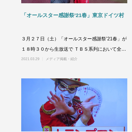
「オールスター感謝祭’21春」東京ドイツ村
３月２７日（土）「オールスター感謝祭’21春」が
１８時３０から生放送で ＴＢＳ系列において全国
放送されました。恒例のミニマラソンは東京ドイ
2021.03.29
メディア掲載・紹介
ツ