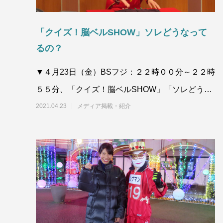
「クイズ！脳ベルSHOW」ソレどうなって
るの？
▼４月23日（金）BSフジ：２２時００分～２２時
５５分、「クイズ！脳ベルSHOW」「ソレどうな
ってるの？」。ベテラン芸能人が
2021.04.23
メディア掲載・紹介