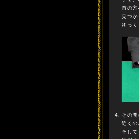
首の方
見つか
ゆっく
その間
近くの
そして