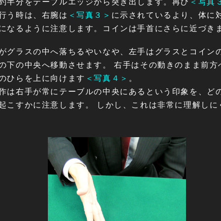
約半分をテーブルエッジから突き出します。再び
＜写真
行う時は、右腕は
＜写真３＞
に示されているより、体に
になるように注意します。コインは手首にさらに近づき
がグラスの中へ落ちるやいなや、左手はグラスとコイン
の下の中央へ移動させます。 右手はその動きのまま前方
のひらを上に向けます
＜写真４＞
。
作は右手が常にテーブルの中央にあるという印象を、ど
起こすかに注意します。 しかし、これは非常に理解しに