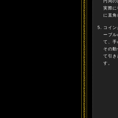
円周の
実際に
に直角
コイン
ーブル
て、手
その動
て引き
す。