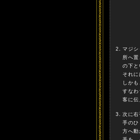
マジシ
所へ置
の下と
それに
しかも
すなわ
客に伝
次に右
手のひ
方へ動
手を、