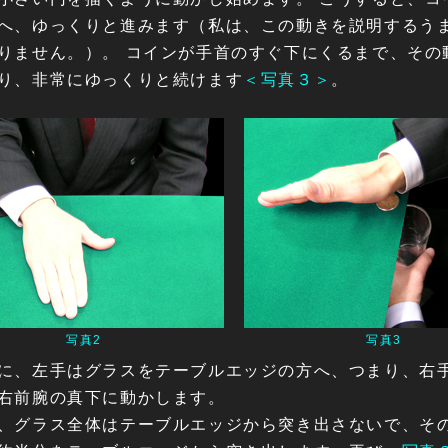
へ、ゆっくりと進みます（私は、この動きを説明するう
りません。）。 コインが手首のすぐ下にくるまで、その
り、非常にゆっくりと続けます
＜写真３＞
。
写真2
写真3
に、左手はグラスをテーブルエッジの方へ、つまり、右
右前腕の真下に動かします。
、グラス全体はテーブルエッジから突き出さないで、そ