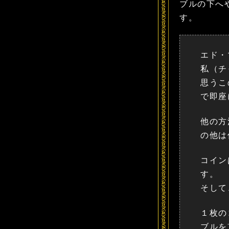
ブルの下へ
す。
エド・
私（チ
思うこ
で即座
他の方
の他は
コイン
す。
そして
１枚の
ブルを