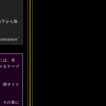
の下から取
netration"
には、全
スをテーブ
。
、両サイド
、その客に