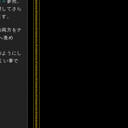
３＞
参照。
対してさら
ます。
の両方をテ
へ進め
のようにし
くい事で