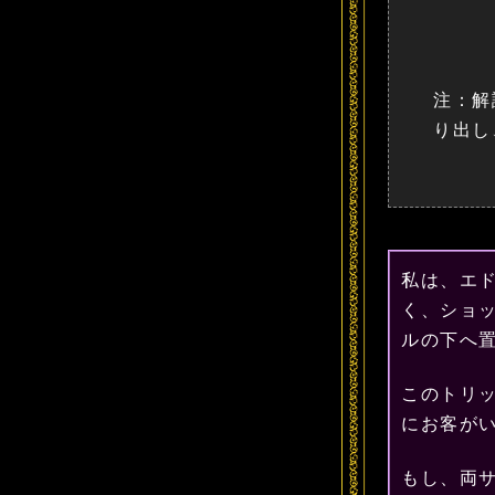
注：解
り出し
私は、エ
く、ショ
ルの下へ
このトリ
にお客が
もし、両