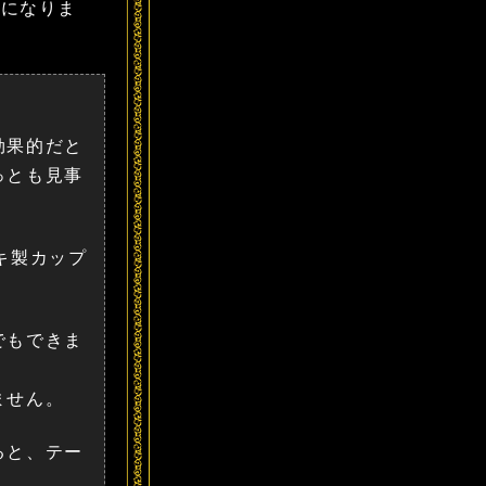
トになりま
効果的だと
っとも見事
キ製カップ
でもできま
ません。
ると、テー