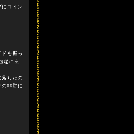
プにコイン
イドを握っ
極端に左
に落ちたの
クの非常に