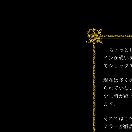
ちょっとし
インが硬い
てショック
現在は多く
られていな
少し時が経
ます。
それではこ
ミラーが解