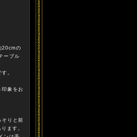
20cmの
テーブル
です。
う印象をお
っそりと前
あります。
インは手