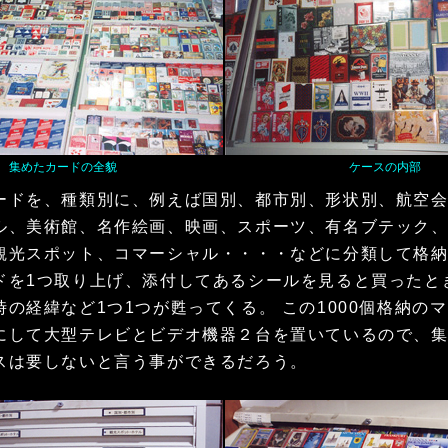
集めたカードの全貌
ケースの内部
ドを、種類別に、例えば国別、都市別、形状別、航空会
ル、美術館、名作絵画、映画、スポーツ、有名ブテック
観光スポット、コマーシャル・・・・などに分類して格
ドを1つ取り上げ、添付してあるシールを見ると買ったと
時の経緯など1つ1つが甦ってくる。 この1000個格納の
にして大型テレビとビデオ機器２台を置いているので、
スは要しないと言う事ができるだろう。