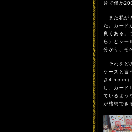
片で僅か20
また私がカ
た。カード
良くある。
ら）とシー
分かり、そ
それをどの
ケースと言
さ4.5ｃ
し、カード
ているような
が格納でき