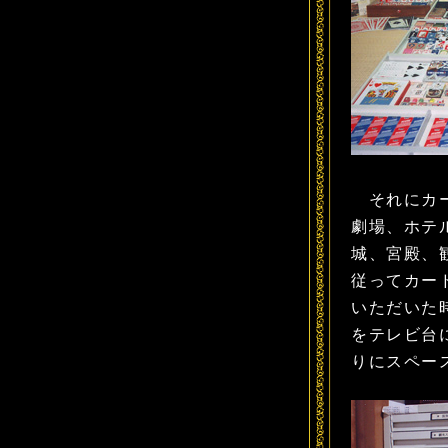
それにカー
劇場、ホテ
城、宮殿、
従ってカー
いただいた
をテレビ台
りにスペー