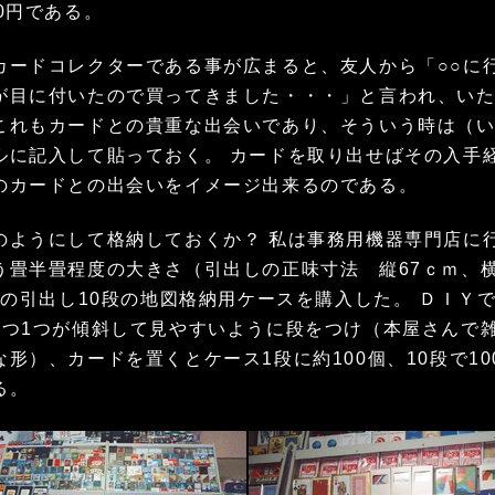
0円である。
ードコレクターである事が広まると、友人から「○○に
が目に付いたので買ってきました・・・」と言われ、い
これもカードとの貴重な出会いであり、そういう時は（
ルに記入して貼っておく。 カードを取り出せばその入手
のカードとの出会いをイメージ出来るのである。
ようにして格納しておくか？ 私は事務用機器専門店に
う畳半畳程度の大きさ（引出しの正味寸法 縦67ｃｍ、横
ｍ）の引出し10段の地図格納用ケースを購入した。 ＤＩＹ
1つ1つが傾斜して見やすいように段をつけ（本屋さんで
形）、カードを置くとケース1段に約100個、10段で10
る。