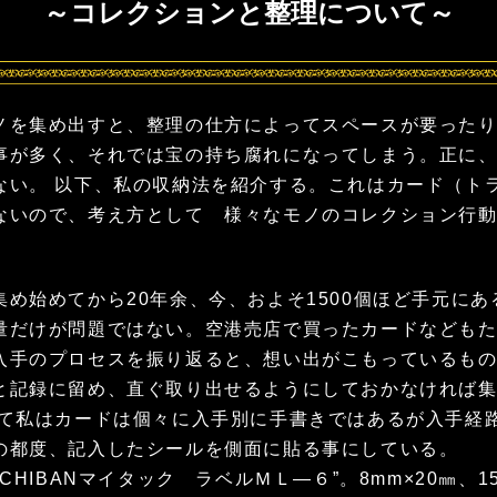
～コレクションと整理について～
を集め出すと、整理の仕方によってスペースが要ったり
事が多く、それでは宝の持ち腐れになってしまう。正に
ない。 以下、私の収納法を紹介する。これはカード（ト
ないので、考え方として 様々なモノのコレクション行
め始めてから20年余、今、およそ1500個ほど手元にあ
量だけが問題ではない。空港売店で買ったカードなども
入手のプロセスを振り返ると、想い出がこもっているも
と記録に留め、直ぐ取り出せるようにしておかなければ
って私はカードは個々に入手別に手書きではあるが入手経
の都度、記入したシールを側面に貼る事にしている。
ICHIBANマイタック ラベルＭＬ―６”。8mm×20㎜、15