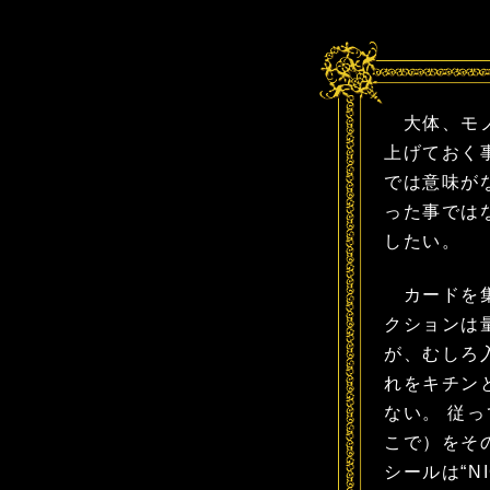
大体、モノ
上げておく
では意味が
った事では
したい。
カードを集
クションは
が、むしろ
れをキチン
ない。 従
こで）をそ
シールは“N