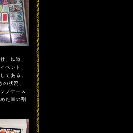
社、鉄道、
、イベント、
納してある。
きの状況、
マップケース
集めた量の割