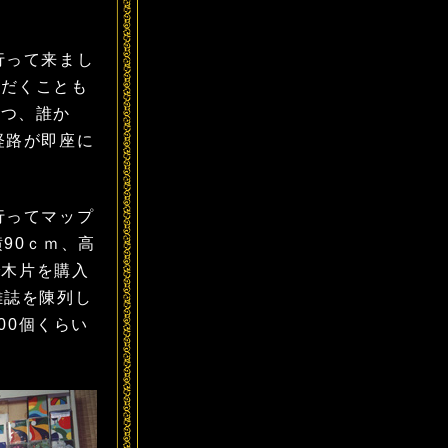
行って来まし
ただくことも
いつ、誰か
経路が即座に
行ってマップ
90ｃｍ、高
で木片を購入
雑誌を陳列し
00個くらい