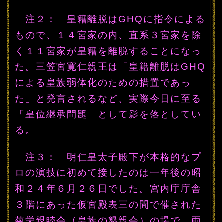
注２： 皇籍離脱はGHQに指令による
もので、１４宮家の内、直系３宮家を除
く１１宮家が皇籍を離脱することになっ
た。三笠宮寛仁親王は「皇籍離脱はGHQ
による皇族弱体化のための措置であっ
た」と発言されるなど、実際今日に至る
「皇位継承問題」として影を落としてい
る。
注３： 明仁皇太子殿下が本格的なプ
ロの演技に初めて接したのは一年後の昭
和２４年６月２６日でした。宮内庁庁舎
３階にあった仮宮殿表三の間で催された
菊栄親睦会（皇族の懇親会）の場で、両