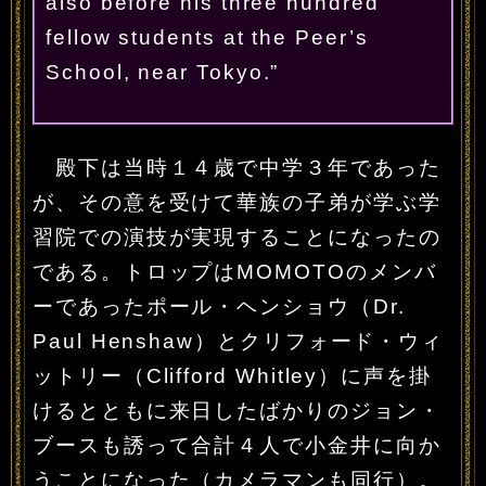
also before his three hundred
fellow students at the Peer’s
School, near Tokyo.”
殿下は当時１４歳で中学３年であった
が、その意を受けて華族の子弟が学ぶ学
習院での演技が実現することになったの
である。トロップはMOMOTOのメンバ
ーであったポール・ヘンショウ（Dr.
Paul Henshaw）とクリフォード・ウィ
ットリー（Clifford Whitley）に声を掛
けるとともに来日したばかりのジョン・
ブースも誘って合計４人で小金井に向か
うことになった（カメラマンも同行）。