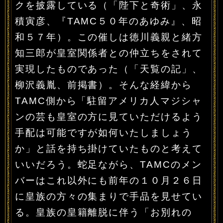
クを披露している（「陛下と奇術」、永
積寅彦、『TAMC５０年のあゆみ』、昭
和５７年）。この催しは徳川義親と緒方
知三郎が皇室関係者との仲立ちをされて
実現したものであった（「天覧の記」、
柳沢義胤、前掲書）。そんな経緯から
TAMC側から「駐留アメリカ人マジシャ
ンの芸も皇室の方に見ていただけるよう
手配は可能ですが如何いたしましょう
か」と話を持ち掛けていたものと考えて
いいだろう。蛇足ながら、TAMCのメン
バーはこれ以外にも前年の１０月２６日
に皇族の方々の集まりで手品を見せてい
る。皇族の皇籍離脱に伴う「お別れの