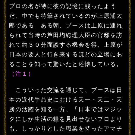
プロの名が特に彼の記憶に残ったよう
だ。中でも特筆されているのが上原浦太
郎である。ある朝、ブースは上原に連れ
られて当時の芦田均総理大臣の官邸を訪
れて約３０分面談する機会を得、上原が
日本の要人と行き来するほどの立場にあ
ることを知って驚いたと述懐している。
（注１）
こういった交流を通じて、ブースは日
本の近代手品史における天一・天二・天
勝の活躍を知る一方、「日本ではマジッ
クにしか生活の糧を見出せないプロより
も、しっかりとした職業を持ったアマチ