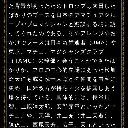
た背景があったためトロップは来日した
ばかりのブースを日本のアマチュアグル
ープやプロマジシャンと懇談する場に誘
ってくれたのである。そのアレンジのお
かげでブースは日本奇術連盟（JMA）や
東京アマチュアマジシャンズクラブ
（TAMC）の幹部と会うことができたば
かりか、プロの中心的立場にあった松旭
斎天洋も或る晩十人ほどの仲間を自宅に
集め、日米双方が持ちネタを披露しあう
場を持っている。具体的には、長谷川
智、上原浦太郎、安部元章といったアマ
チュアや、天洋、井上充（井上天遊）、
陳徳山、西尾天芳、広子、天花といった