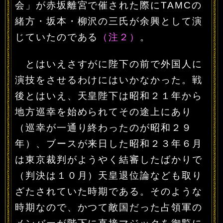
会」が赤坂離宮で催された際にTAMCの
緒方・坂本・柳沢の三氏が余興として演
じていたのである
（注２）
。
とはいえさすがに陛下の前で外国人に
演技をさせるわけにはいかなかった。戦
後とはいえ、天皇陛下は昭和２１年から
地方巡幸を始められてその途上にあり
（巡幸が一通り終わったのが昭和２９
年）、ブースが来日した昭和２３年６月
は東京裁判がようやく結審したばかりで
（判決は１０月）天皇退位論なども取り
ざたされていた時期である。そのような
時期なので、かつて敵国だった占領軍の