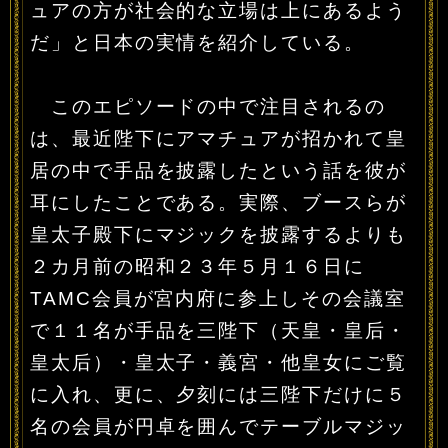
ュアの方が社会的な立場は上にあるよう
だ」と日本の実情を紹介している。
このエピソードの中で注目されるの
は、最近陛下にアマチュアが招かれて皇
居の中で手品を披露したという話を彼が
耳にしたことである。実際、ブースらが
皇太子殿下にマジックを披露するよりも
２カ月前の昭和２３年５月１６日に
TAMC会員が宮内府に参上しその会議室
で１１名が手品を三陛下（天皇・皇后・
皇太后）・皇太子・義宮・他皇女にご覧
に入れ、更に、夕刻には三陛下だけに５
名の会員が円卓を囲んでテーブルマジッ