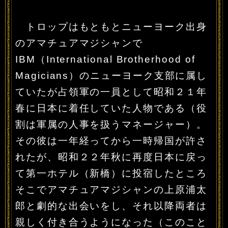
トロップはもともとニューヨーク出身
のアマチュアマジシャンで
IBM（International Brotherhood of
Magicians）のニューヨーク支部に属し
ていたが占領軍の一員として昭和２１年
春に日本に着任していた人物である（役
割は軍属の人事を扱うマネージャー）。
その彼は一年経ってから一時帰国が許さ
れたが、昭和２２年秋に再度日本に戻っ
て第一ホテル（新橋）に投宿したところ
そこでアマチュアマジシャンの上原浦太
郎と劇的な出会いをし、それ以降両者は
親しく付き合うようになった（このこと