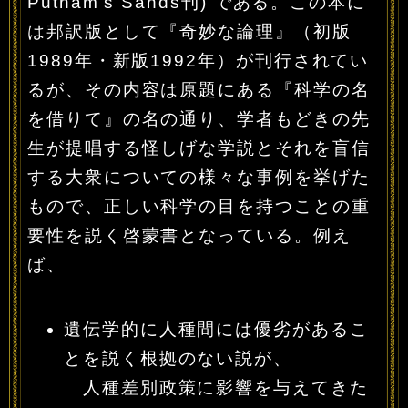
Putnam’s Sands刊) である。この本に
は邦訳版として『奇妙な論理』（初版
1989年・新版1992年）が刊行されてい
るが、その内容は原題にある『科学の名
を借りて』の名の通り、学者もどきの先
生が提唱する怪しげな学説とそれを盲信
する大衆についての様々な事例を挙げた
もので、正しい科学の目を持つことの重
要性を説く啓蒙書となっている。例え
ば、
遺伝学的に人種間には優劣があるこ
とを説く根拠のない説が、
人種差別政策に影響を与えてきた