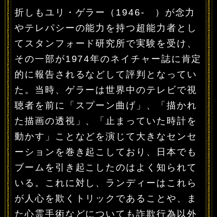
折しもユリ・ゲラー（1946- ）が念力
やテレパシーの能力を持つ超能力者とし
てスタンフォード研究所で実験を受け、
その一部が1974年のネイチャー誌に肯定
的に報告されるなどして評判となってい
た。当時、ゲラーは世界中のテレビで視
聴者を前に「スプーン曲げ」、「描かれ
た描画の透視」、「止まっていた時計を
動かす」ことなどを演じて大きなセンセ
ーションを巻き起こしており、日本でも
ブームを引き起こしたのはよく知られて
いる。これに対し、ランディーはこれら
が人心を欺くトリックであることや、ま
た心霊手術などについても詐欺行為以外