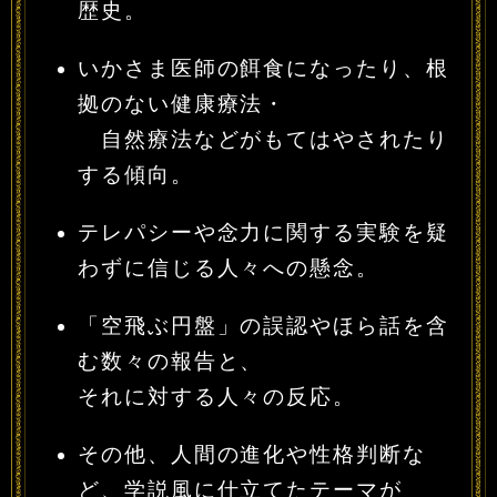
歴史。
いかさま医師の餌食になったり、根
拠のない健康療法・
自然療法などがもてはやされたり
する傾向。
テレパシーや念力に関する実験を疑
わずに信じる人々への懸念。
「空飛ぶ円盤」の誤認やほら話を含
む数々の報告と、
それに対する人々の反応。
その他、人間の進化や性格判断な
ど、学説風に仕立てたテーマが