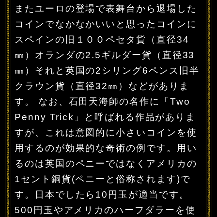
またユーロの登場で表舞台から退場した
コインでなかなかいいと思ったコインに
スペインの旧１００ペセタ貨（直径34
㎜）オランダの2.5ギルダー貨（直径33
㎜）それと英国の2シリング6ペンス旧半
クラウン貨（直径32㎜）などがありま
す。 なお、石田天海師の名作に「Two
Penny Trick」と呼ばれる作品がありま
すが、これは意図的に小さいコインを使
用するのが効果的な奇術の例です。用い
るのは英国のペニーではなくアメリカの
1セント銅貨(ペニーと俗称されます)で
す。日本でしたら10円玉が適当です。
500円玉やアメリカのハーフダラーを使