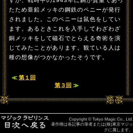
すが、戦時中の1943年に銅が貴重であっ
たため亜鉛メッキの鋼鉄のペニーが発行
されました。このペニーは鼠色をしてい
ます。あるときこれを入手してわざわざ
銅メッキをして磁石でとらえる奇術を演
じてみたことがあります。観ている人は
種の想像がつかなかったそうです。
≪
第１回
第３回
≫
Copyright © Tokyo Magic Co., Ltd.
著作権は各記事の筆者または(株)東京マジッ
クに属します。