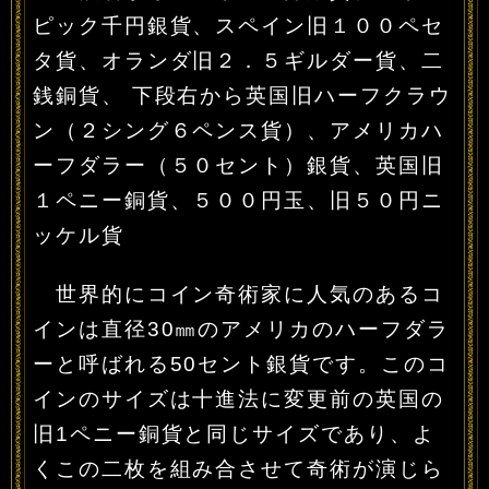
ピック千円銀貨、スペイン旧１００ペセ
タ貨、オランダ旧２．５ギルダー貨、二
銭銅貨、 下段右から英国旧ハーフクラウ
ン（２シング６ペンス貨）、アメリカハ
ーフダラー（５０セント）銀貨、英国旧
１ペニー銅貨、５００円玉、旧５０円ニ
ッケル貨
世界的にコイン奇術家に人気のあるコ
インは直径30㎜のアメリカのハーフダラ
ーと呼ばれる50セント銀貨です。このコ
インのサイズは十進法に変更前の英国の
旧1ペニー銅貨と同じサイズであり、よ
くこの二枚を組み合させて奇術が演じら