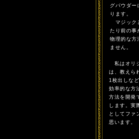
グパウダー
ります。
マジックと
たり前の事
物理的な方
ません。
私はオリジ
は、教えら
1枚出しな
効率的な方
方法を開発
します。実
としてファ
思います。