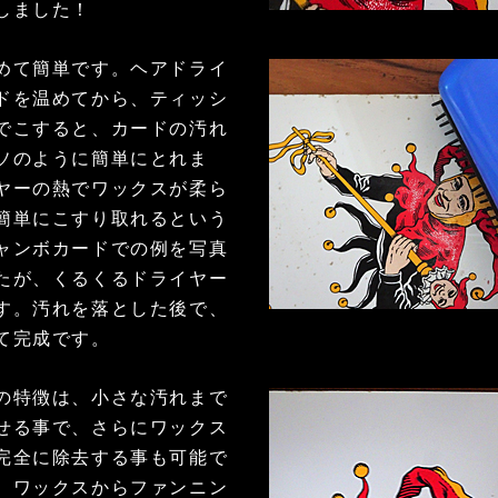
しました！
て簡単です。ヘアドライ
ドを温めてから、ティッシ
でこすると、カードの汚れ
ソのように簡単にとれま
ヤーの熱でワックスが柔ら
簡単にこすり取れるという
ャンボカードでの例を写真
たが、くるくるドライヤー
す。汚れを落とした後で、
て完成です。
特徴は、小さな汚れまで
せる事で、さらにワックス
完全に除去する事も可能で
、ワックスからファンニン