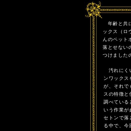
年齢と共に
ックス（ロ
んのペット
落とせない
つけました
汚れにくい
ンワックス
が、それで
スの特徴と
調べている
いう作業が
セトンで落
る中で、今