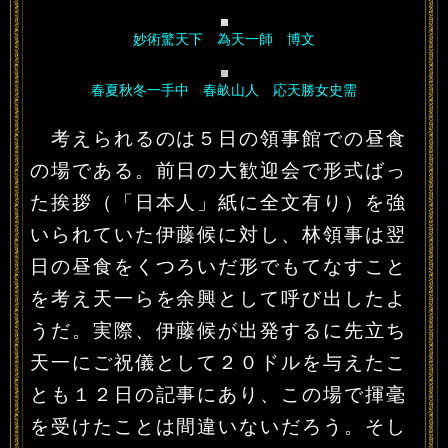
妙術驚天下 為天一師 博文
春夏秋冬一手中 春畝山人 応天勝女史需
考えられるのは５日の領事館での昼食
の場である。前日の大歓迎会で形式ばっ
た挨拶（「日本人」紙に全文有り）を強
いられていた伊藤候に対し、林領事は翌
日の昼食をくつろいだ形でもてなすこと
を考え天一らを余興として呼び出したよ
うだ。実際、伊藤候が出発するに先立ち
天一にご祝儀として２０ドルを与えたこ
とも１２日の記事にあり、この場で揮毫
を受けたことは間違いないだろう。そし