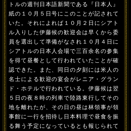
トルの週刊日本語新聞である『日本人』
紙の１０月５日号にこのことが記されて
いた。それによれば１０月２日にシアト
ル入りした伊藤候の歓迎会は早くから委
員を選出して準備がなされ１０月４日に
シアトルの日本人会場で三百余名の参集
を得て昼餐として行われていたことが確
認できた。また、同日の夕刻には米人の
名士による歓迎の宴会がレニア・グラン
ド・ホテルで行われている。伊藤候は翌
５日の夜８時の列車で陸路東行してその
地を離れたが、その日の昼は林領事が領
事館に一行を招待し日本料理で昼食を振
る舞う予定になっているとも報じられて