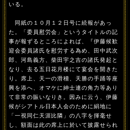
いる。
同紙の１０月１２日号に続報があっ
た。「委員慰労会」というタイトルの記
事が報ずるところによれば、『伊藤候歓
迎会委員諸氏を慰労する為め、田中武次
郎、河島義方、柴田宇之吉の諸氏発起と
なり、去る五日花月楼にて宴会を開きた
り。席上、天一の滑稽、天勝の手踊等座
興を添へ、オマケに紳士連の角力等あり
て非常の賑いなりき。因みに云う、伊藤
候がシアトル日本人会のために絹地に
「一視同仁天涯比隣」の八字を揮毫せ
し、額面は此の席上に於いて披露せられ