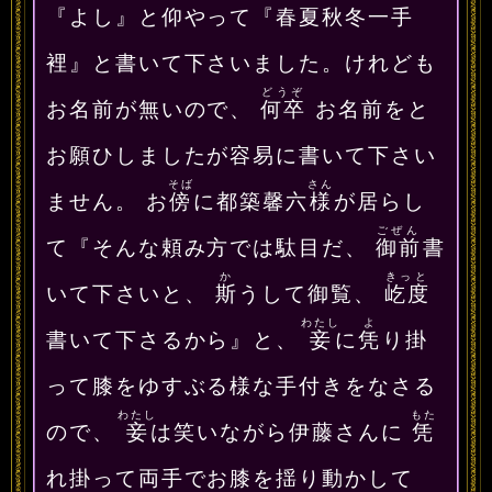
『よし』と仰やって『春夏秋冬一手
裡』と書いて下さいました。けれども
どうぞ
お名前が無いので、
何卒
お名前をと
お願ひしましたが容易に書いて下さい
そば
さん
ません。 お
傍
に都築馨六
様
が居らし
ごぜん
て『そんな頼み方では駄目だ、
御前
書
か
きっと
いて下さいと、
斯
うして御覧、
屹度
わたし
よ
書いて下さるから』と、
妾
に
凭
り掛
って膝をゆすぶる様な手付きをなさる
わたし
もた
ので、
妾
は笑いながら伊藤さんに
凭
れ掛って両手でお膝を揺り動かして