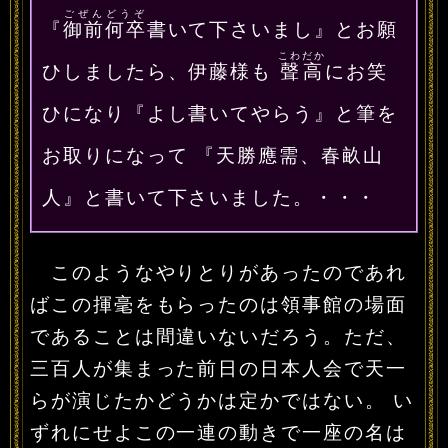
ごぜんどうぞ
『
御前何卒
書いて下さいまし』とお願
こわだか
ひしましたら、伊藤様も
聲高
にお笑
ひになり『よし書いてやらう』と筆を
お取りになって 『天勝應需、春畝山
人』と書いて下さいました。・・・
このようなやりとりがあったのであれ
ばこの揮毫をもらったのは領事館の場面
であることは間違いないだろう。ただ、
三百人が集まった前日の日本人会で天一
らが演じたかどうかは定かではない。 い
ずれにせよこの一連の動きで一座の名は