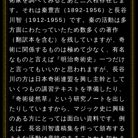
術家を調べてみるとあと二人程存在しま
す。それは秦豊吉（1892-1956）と長谷
川智（1912-1955）です。秦の活動は多
方面にわたっていたため数多くの著作
（翻訳本を含む）を残していますが、奇
術に関係するものは極めて少なく、有名
なものと言えば『明治奇術史』一つだけ
と言ってもいいかと思われますが、長谷
川の方は日本奇術連盟を興し主幹として
いくつもの講習テキストを準備したり、
『奇術徒然草』という研究ノートを出し
たりしていますから、マジック史に興味
のある方にとっては面白い資料です。例
えば、長谷川智遺稿集を作って頒布する