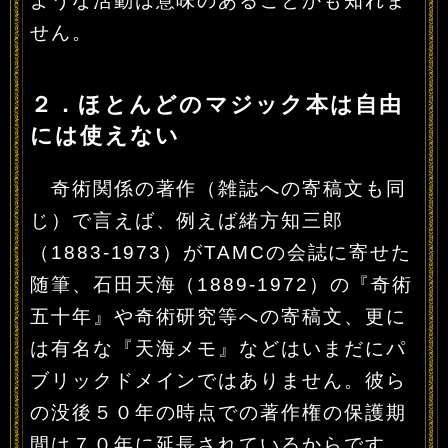
ような活動は意味のあることかも知れま
せん。
２．ほとんどのマジック本は自由
には使えない
奇術関係の著作（雑誌への寄稿文も同
じ）で言えば、例えば緒方知三郎
（1883-1973）がTAMCの会誌に寄せた
随筆、石田天海（1889-1972）の『奇術
五十年』や奇術研究等への寄稿文、更に
は有名な『天海メモ』などはいまだにパ
ブリックドメインではありません。彼ら
の没後５０年の時点での著作権の保護期
間は７０年に延長されているからです。