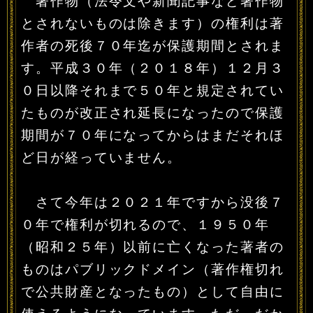
著作物（法令文や新聞記事など著作物
とされないものは除きます）の権利は著
作者の死後７０年迄が保護期間とされま
す。平成３０年（２０１８年）１２月３
０日以降それまで５０年と規定されてい
たものが改正され延長になったので保護
期間が７０年になってからはまだそれほ
ど日が経っていません。
さて今年は２０２１年ですから没後７
０年で権利が切れるので、１９５０年
（昭和２５年）以前に亡くなった著者の
ものはパブリックドメイン（著作権切れ
で公共財産となったもの）として自由に