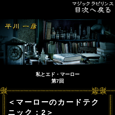
私とエド・マーロー
第7回
＜マーローのカードテク
ニック：2＞